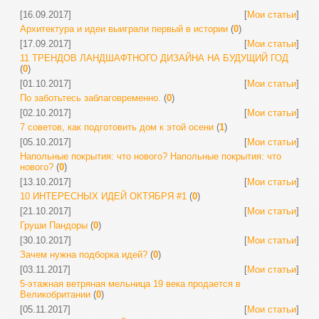
[16.09.2017]
[
Мои статьи
]
Архитектура и идеи выиграли первый в истории
(
0
)
[17.09.2017]
[
Мои статьи
]
11 ТРЕНДОВ ЛАНДШАФТНОГО ДИЗАЙНА НА БУДУЩИЙ ГОД
(
0
)
[01.10.2017]
[
Мои статьи
]
По заботьтесь заблаговременно.
(
0
)
[02.10.2017]
[
Мои статьи
]
7 советов, как подготовить дом к этой осени
(
1
)
[05.10.2017]
[
Мои статьи
]
Напольные покрытия: что нового? Напольные покрытия: что
нового?
(
0
)
[13.10.2017]
[
Мои статьи
]
10 ИНТЕРЕСНЫХ ИДЕЙ ОКТЯБРЯ #1
(
0
)
[21.10.2017]
[
Мои статьи
]
Груши Пандоры
(
0
)
[30.10.2017]
[
Мои статьи
]
Зачем нужна подборка идей?
(
0
)
[03.11.2017]
[
Мои статьи
]
5-этажная ветряная мельница 19 века продается в
Великобритании
(
0
)
[05.11.2017]
[
Мои статьи
]