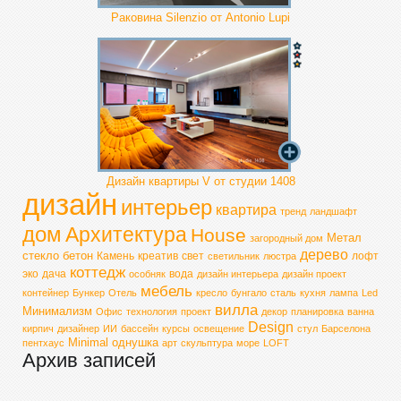
Раковина Silenzio от Antonio Lupi
Дизайн квартиры V от студии 1408
дизайн
интерьер
квартира
тренд
ландшафт
дом
Архитектура
House
Метал
загородный дом
дерево
стекло
бетон
Камень
креатив
свет
лофт
светильник
люстра
коттедж
эко
дача
вода
особняк
дизайн интерьера
дизайн проект
мебель
контейнер
Бункер
Отель
кресло
бунгало
сталь
кухня
лампа
Led
вилла
Минимализм
Офис
технология
проект
декор
планировка
ванна
Design
кирпич
дизайнер
ИИ
бассейн
курсы
освещение
стул
Барселона
Minimal
однушка
пентхаус
арт
скульптура
море
LOFT
Архив записей