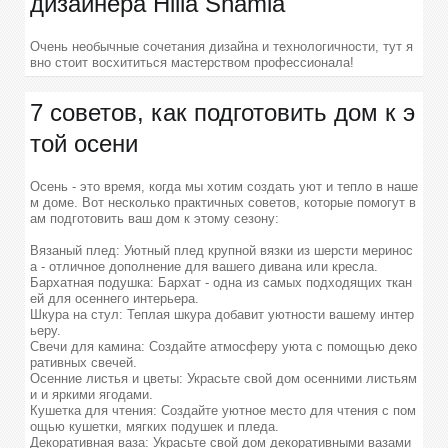
дизайнера Hilla Shamia
Очень необычные сочетания дизайна и технологичности, тут я
вно стоит восхититься мастерством профессионала!
7 советов, как подготовить дом к э
той осени
Осень - это время, когда мы хотим создать уют и тепло в наше
м доме. Вот несколько практичных советов, которые помогут в
ам подготовить ваш дом к этому сезону:
Вязаный плед: Уютный плед крупной вязки из шерсти меринос
а - отличное дополнение для вашего дивана или кресла.
Бархатная подушка: Бархат - одна из самых подходящих ткан
ей для осеннего интерьера.
Шкура на стул: Теплая шкура добавит уютности вашему интер
ьеру.
Cвечи для камина: Создайте атмосферу уюта с помощью деко
ративных свечей.
Осенние листья и цветы: Украсьте свой дом осенними листьям
и и яркими ягодами.
Кушетка для чтения: Создайте уютное место для чтения с пом
ощью кушетки, мягких подушек и пледа.
Декоративная ваза: Украсьте свой дом декоративными вазами