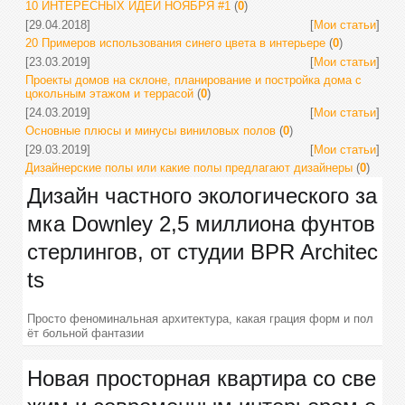
10 ИНТЕРЕСНЫХ ИДЕЙ НОЯБРЯ #1
(
0
)
[29.04.2018]
[
Мои статьи
]
20 Примеров использования синего цвета в интерьере
(
0
)
[23.03.2019]
[
Мои статьи
]
Проекты домов на склоне, планирование и постройка дома с
цокольным этажом и террасой
(
0
)
[24.03.2019]
[
Мои статьи
]
Основные плюсы и минусы виниловых полов
(
0
)
[29.03.2019]
[
Мои статьи
]
Дизайнерские полы или какие полы предлагают дизайнеры
(
0
)
Дизайн частного экологического за
мка Downley 2,5 миллиона фунтов
стерлингов, от студии BPR Architec
ts
Просто феноминальная архитектура, какая грация форм и пол
ёт больной фантазии
Новая просторная квартира со све